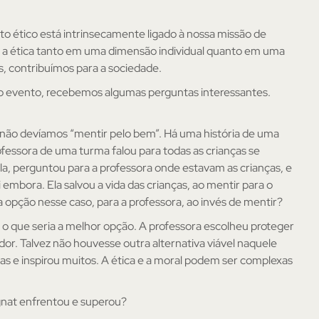
 ético está intrinsecamente ligado à nossa missão de
r a ética tanto em uma dimensão individual quanto em uma
s, contribuímos para a sociedade.
e o evento, recebemos algumas perguntas interessantes.
 não devíamos “mentir pelo bem”. Há uma história de uma
fessora de uma turma falou para todas as crianças se
a, perguntou para a professora onde estavam as crianças, e
i embora. Ela salvou a vida das crianças, ao mentir para o
a opção nesse caso, para a professora, ao invés de mentir?
r o que seria a melhor opção. A professora escolheu proteger
ador. Talvez não houvesse outra alternativa viável naquele
s e inspirou muitos. A ética e a moral podem ser complexas
gnat enfrentou e superou?