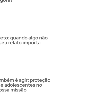
agora?
reto: quando algo não
 seu relato importa
ambém é agir: proteção
 e adolescentes no
ossa missão