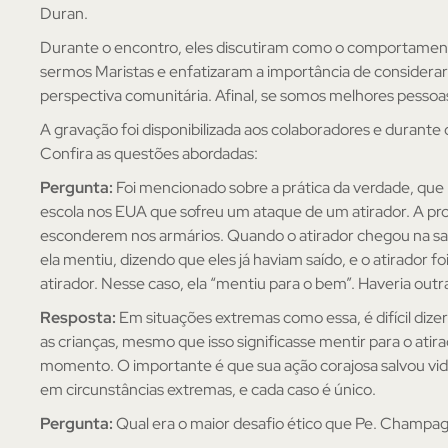
Duran.
Durante o encontro, eles discutiram como o comportamento
sermos Maristas e enfatizaram a importância de considera
perspectiva comunitária. Afinal, se somos melhores pessoa
A gravação foi disponibilizada aos colaboradores e durant
Confira as questões abordadas:
Pergunta:
Foi mencionado sobre a prática da verdade, que
escola nos EUA que sofreu um ataque de um atirador. A pro
esconderem nos armários. Quando o atirador chegou na sal
ela mentiu, dizendo que eles já haviam saído, e o atirador fo
atirador. Nesse caso, ela “mentiu para o bem”. Haveria outr
Resposta:
Em situações extremas como essa, é difícil dize
as crianças, mesmo que isso significasse mentir para o atir
momento. O importante é que sua ação corajosa salvou vida
em circunstâncias extremas, e cada caso é único.
Pergunta:
Qual era o maior desafio ético que Pe. Champa