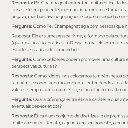
Resposta:
Pe. Champagnat enfrentou muitas dificuldades, 
coisas. Ele era prudente, mas não tinha medo de tomar dívid
negava, mas buscava negociações e logo em seguida conseg
Pergunta:
Como Pe. Champagnat agia com pessoas que nã
Resposta: Ele era uma pessoa firme, e formado pela cultura 
(quanto a horário, práticas…). Dessa forma, ele era muito 
estudos e práticas de comunidade.
Pergunta:
Como os líderes podem promover uma cultura empr
perspectivas culturais?
Resposta:
Como líderes, nos colocamos também nessa posiç
também se conectando ao ambiente, entendendo a realidad
valores, sempre agindo com ética, se adaptando a cada con
Pergunta:
Qual a diferença entre ética e caráter e qual a
eventuais desvios éticos?
Resposta:
Ética é um conjunto de diretrizes, e de premissas
muito ao que eu, Renato, o quanto eu sou honesto, o quan