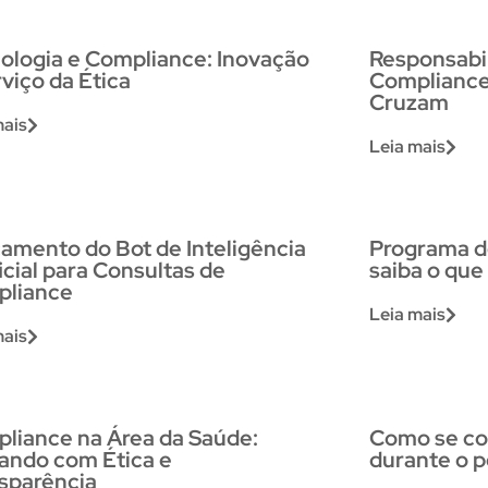
ologia e Compliance: Inovação
Responsabil
rviço da Ética
Compliance
Cruzam
mais
Leia mais
amento do Bot de Inteligência
Programa de
ficial para Consultas de
saiba o qu
pliance
Leia mais
mais
liance na Área da Saúde:
Como se com
ando com Ética e
durante o p
sparência