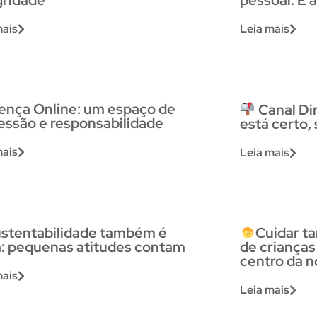
gridade
pessoal: E 
mais
Leia mais
ença Online: um espaço de
Canal Di
essão e responsabilidade
está certo,
mais
Leia mais
stentabilidade também é
Cuidar t
a: pequenas atitudes contam
de crianças
centro da n
mais
Leia mais