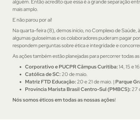
alguém. Então acredito que essa é a grande separação ent
mais amplo.
E não parou por aí!
Na quarta-feira (8), demos início, no Complexo de Saúde, à
algumas guloseimas e os colaboradores puderam pagar por 
respondem perguntas sobre ética e integridade e concorre
As ações também estão planejadas para percorrer todas as
Corporativo e PUCPR Câmpus Curitiba:
14, 15 e 1
Católica de SC:
20 de maio.
Matriz FTD Educação:
20 e 21 de maio. |
Parque Grá
Província Marista Brasil Centro-Sul (PMBCS):
27 
Nós somos éticos em todas as nossas ações
!