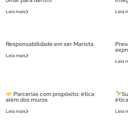
olhar para dentro
inte
Leia mais
Leia 
Responsabilidade em ser Marista
Pres
expr
Leia mais
Leia 
Parcerias com propósito: ética
Su
além dos muros
étic
Leia mais
Leia 