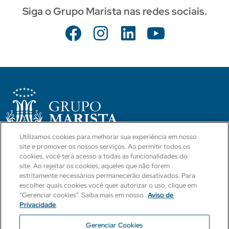
Siga o Grupo Marista nas redes sociais.
Utilizamos cookies para melhorar sua experiência em nosso
site e promover os nossos serviços. Ao permitir todos os
CÓDIGO DE CONDUTA
POLÍTICAS E PROCEDIMENTOS
cookies, você terá acesso a todas as funcionalidades do
site. Ao rejeitar os cookies, aqueles que não forem
BLOG
CANAL INTEGRIDADE
estritamente necessários permanecerão desativados. Para
escolher quais cookies você quer autorizar o uso, clique em
“Gerenciar cookies”. Saiba mais em nosso
Aviso de
Ouvidoria
Canal Direto
Dúvidas LGPD
Privacidade
Dúvidas Compliance
Gerenciar Cookies