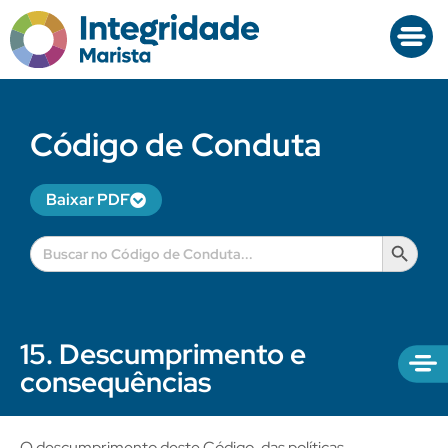
Código de Conduta
Baixar PDF
Search B
Search
for:
15. Descumprimento e
consequências
O descumprimento deste Código, das políticas