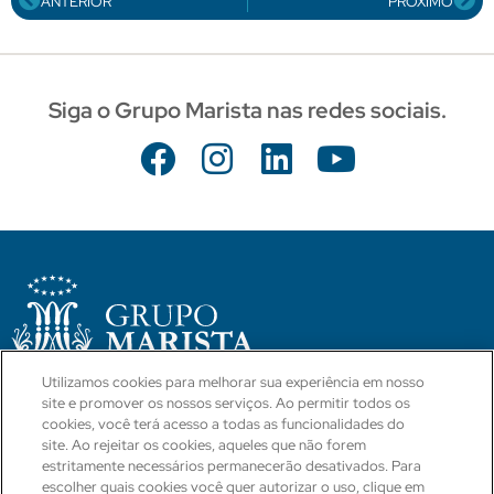
ANTERIOR
PRÓXIMO
Siga o Grupo Marista nas redes sociais.
Utilizamos cookies para melhorar sua experiência em nosso
site e promover os nossos serviços. Ao permitir todos os
CÓDIGO DE CONDUTA
POLÍTICAS E PROCEDIMENTOS
cookies, você terá acesso a todas as funcionalidades do
site. Ao rejeitar os cookies, aqueles que não forem
BLOG
CANAL INTEGRIDADE
estritamente necessários permanecerão desativados. Para
escolher quais cookies você quer autorizar o uso, clique em