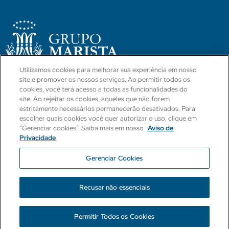
Utilizamos cookies para melhorar sua experiência em nosso
site e promover os nossos serviços. Ao permitir todos os
CÓDIGO DE CONDUTA
POLÍTICAS E PROCEDIMENTOS
cookies, você terá acesso a todas as funcionalidades do
site. Ao rejeitar os cookies, aqueles que não forem
BLOG
CANAL INTEGRIDADE
estritamente necessários permanecerão desativados. Para
escolher quais cookies você quer autorizar o uso, clique em
“Gerenciar cookies”. Saiba mais em nosso
Aviso de
Ouvidoria
Canal Direto
Dúvidas LGPD
Privacidade
Dúvidas Compliance
Gerenciar Cookies
2023 © Grupo Marista
Política de Privacidade
Recusar não essenciais
Desenvolvido por Midiaarte
Permitir Todos os Cookies